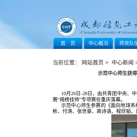
首 页
中心概况
师资队
当前位置：
网站首页
>
中心新闻
示范中心师生获得
10月26日-28日，由共青团中
赛“揭榜挂帅”专项赛在重
庆落幕。
示范中心师生参赛的《面向地球系
彬、付涛、张世豪、高诗语、程欣韬、