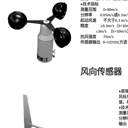
●技术指标
测量范围
0~60m/s
分辨率
或
0.05m/s
0.1m/
起动风速
不大于
0.3 m/s
精度
±
（
0.3m/s
S<10
±
（
3m/s
S>10m/s
抗风强度
75m/s
传感器输出
方波
0~1221Hz
风向传感器
●原
风标
值，
●技
测量
分辨
输出