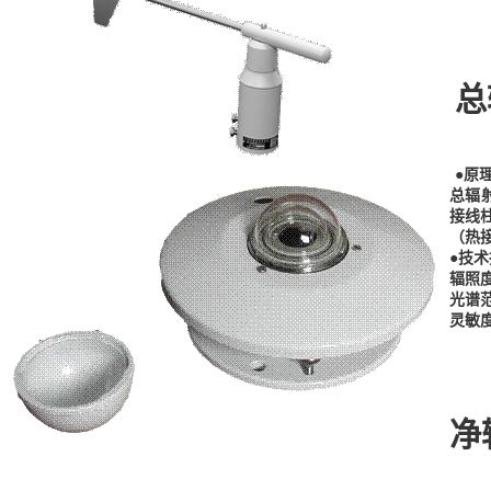
总
●原
总辐
接线
（热
●技
辐照
光谱
灵敏
净