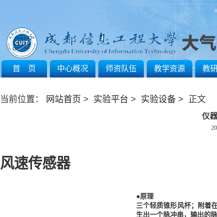
首 页
中心概况
师资队伍
教学资源
教
当前位置：
网站首页
>
实验平台
>
实验设备
> 正文
仪器
20
风速传感器
●原理
三个轻质锥形风杯；附着
生出一个脉冲串，输出的