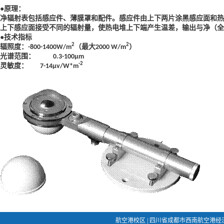
●原理：
净辐射表包括感应件、薄膜罩和配件。感应件由上下两片涂黑感应面和热
上下感应面接受不同的辐射量，使热电堆上下端产生温差，输出与净（全
●技术指标
2
2
辐照度：
（最大
）
-800-1400W/m
2000 W/m
光谱范围：
0.3-100μm
-2
灵敏度：
7-14μv/W*m
航空港校区 | 四川省成都市西南航空港经济开发区学