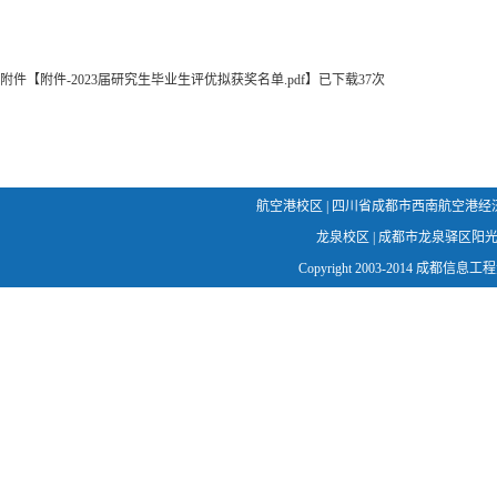
附件【
附件-2023届研究生毕业生评优拟获奖名单.pdf
】
已下载
37
次
航空港校区 | 四川省成都市西南航空港经济开发区学
龙泉校区 | 成都市龙泉驿区阳光城幸福路
Copyright 2003-2014 成都信