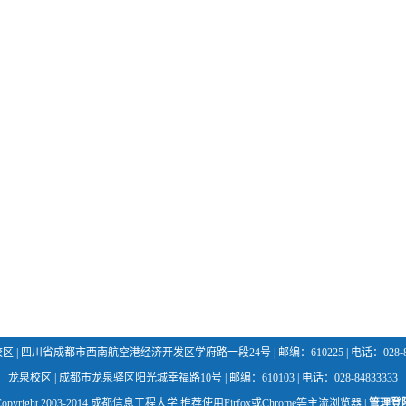
 | 四川省成都市西南航空港经济开发区学府路一段24号 | 邮编：610225 | 电话：028-85
龙泉校区 | 成都市龙泉驿区阳光城幸福路10号 | 邮编：610103 | 电话：028-84833333
Copyright 2003-2014 成都信息工程大学 推荐使用Firfox或Chrome等主流浏览器 |
管理登